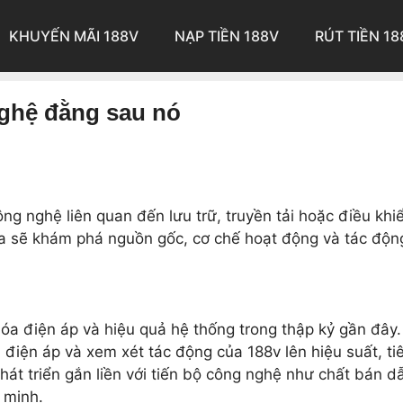
KHUYẾN MÃI 188V
NẠP TIỀN 188V
RÚT TIỀN 18
ghệ đằng sau nó
ng nghệ liên quan đến lưu trữ, truyền tải hoặc điều khi
 ta sẽ khám phá nguồn gốc, cơ chế hoạt động và tác độn
hóa điện áp và hiệu quả hệ thống trong thập kỷ gần đây.
điện áp và xem xét tác động của 188v lên hiệu suất, ti
hát triển gắn liền với tiến bộ công nghệ như chất bán d
g minh.