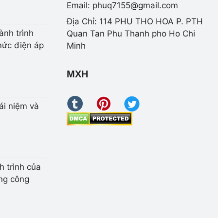
Email:
phuq7155@gmail.com
Địa Chỉ: 114 PHU THO HOA P. PTH
ành trình
Quan Tan Phu Thanh pho Ho Chi
ức điện áp
Minh
MXH
ái niệm và
h trình của
ng công