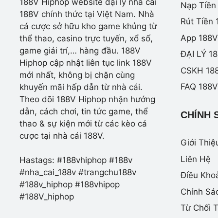
188V Hiphop website đại lý nhà cái
Nạp Tiền
188V chính thức tại Việt Nam. Nhà
Rút Tiền
cá cược sở hữu kho game khủng từ
App 188V
thể thao, casino trực tuyến, xổ số,
game giải trí,… hàng đầu. 188V
ĐẠI LÝ 1
Hiphop cập nhật liên tục link 188V
CSKH 18
mới nhất, không bị chặn cùng
FAQ 188V
khuyến mãi hấp dẫn từ nhà cái.
Theo dõi 188V Hiphop nhận hướng
dẫn, cách chơi, tin tức game, thể
CHÍNH 
thao & sự kiện mới từ các kèo cá
cược tại nhà cái 188V.
Giới Thiệ
Liên Hệ
Hastags: #188vhiphop #188v
#nha_cai_188v #trangchu188v
Điều Kho
#188v_hiphop #188vhipop
Chính Sá
#188V_hiphop
Từ Chối 