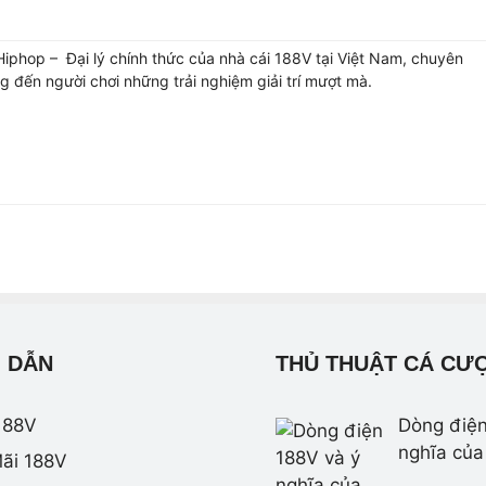
iphop – Đại lý chính thức của nhà cái 188V tại Việt Nam, chuyên
 đến người chơi những trải nghiệm giải trí mượt mà.
 DẪN
THỦ THUẬT CÁ CƯ
188V
Dòng điện
nghĩa của
ãi 188V