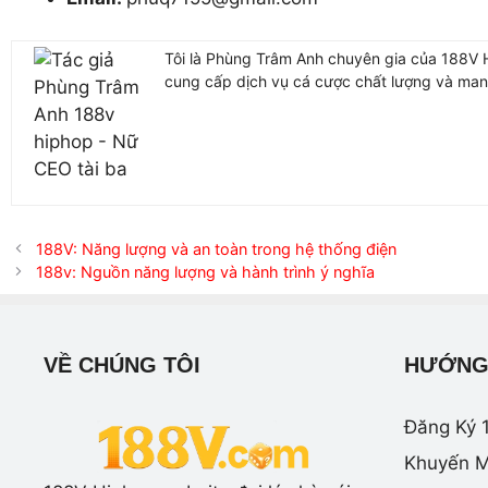
Tôi là Phùng Trâm Anh chuyên gia của 188V H
cung cấp dịch vụ cá cược chất lượng và mang
188V: Năng lượng và an toàn trong hệ thống điện
188v: Nguồn năng lượng và hành trình ý nghĩa
VỀ CHÚNG TÔI
HƯỚNG
Đăng Ký 
Khuyến M