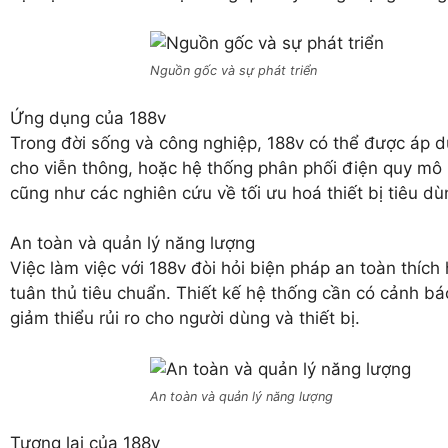
Nguồn gốc và sự phát triển
Ứng dụng của 188v
Trong đời sống và công nghiệp, 188v có thể được áp 
cho viễn thông, hoặc hệ thống phân phối điện quy mô 
cũng như các nghiên cứu về tối ưu hoá thiết bị tiêu d
An toàn và quản lý năng lượng
Việc làm việc với 188v đòi hỏi biện pháp an toàn thíc
tuân thủ tiêu chuẩn. Thiết kế hệ thống cần có cảnh bá
giảm thiểu rủi ro cho người dùng và thiết bị.
An toàn và quản lý năng lượng
Tương lai của 188v