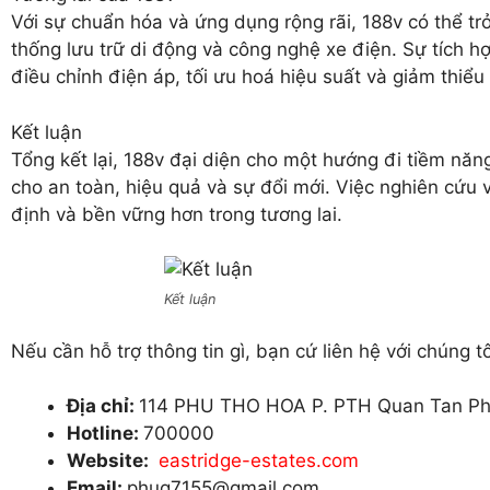
Với sự chuẩn hóa và ứng dụng rộng rãi, 188v có thể t
thống lưu trữ di động và công nghệ xe điện. Sự tích 
điều chỉnh điện áp, tối ưu hoá hiệu suất và giảm thiểu
Kết luận
Tổng kết lại, 188v đại diện cho một hướng đi tiềm năn
cho an toàn, hiệu quả và sự đổi mới. Việc nghiên cứu
định và bền vững hơn trong tương lai.
Kết luận
Nếu cần hỗ trợ thông tin gì, bạn cứ liên hệ với chúng t
Địa chỉ:
114 PHU THO HOA P. PTH Quan Tan Ph
Hotline:
700000
Website:
eastridge-estates.com
Email:
phuq7155@gmail.com