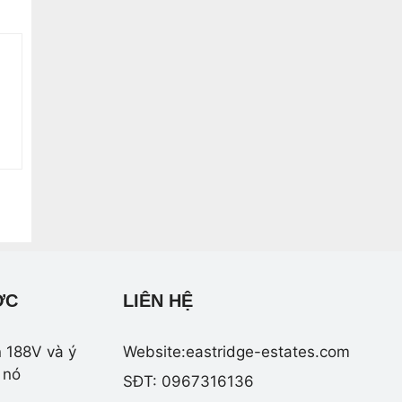
ỢC
LIÊN HỆ
 188V và ý
Website:eastridge-estates.com
 nó
SĐT: 0967316136