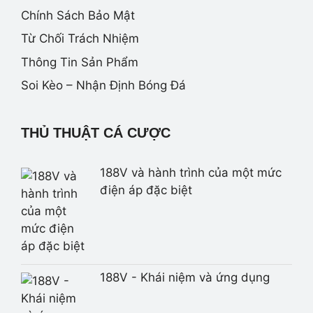
Chính Sách Bảo Mật
Từ Chối Trách Nhiệm
Thông Tin Sản Phẩm
Soi Kèo – Nhận Định Bóng Đá
THỦ THUẬT CÁ CƯỢC
188V và hành trình của một mức
điện áp đặc biệt
188V - Khái niệm và ứng dụng