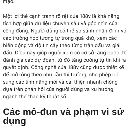
mạo.
Một lợi thế cạnh tranh rõ rệt của 188v là khả năng
tích hợp giữa dữ liệu chuyên sâu và góc nhìn của
cộng đồng. Người dùng có thể so sánh nhận định với
các trường hợp tương tự trong quá khứ, xem các
biến động và độ tin cậy theo từng trận đấu và giải
đấu. Điều này giúp người xem có cơ sở ràng buộc để
đánh giá các dự đoán, từ đó tăng cường tự tin khi ra
quyết định. Công nghệ của 188v cũng được thiết kế
để mở rộng theo nhu cầu thị trường, cho phép bổ
sung các tính năng mới và cải thiện nhanh chóng
dựa trên phản hồi của người dùng và xu hướng
ngành thể thao kỹ thuật số.
Các mô-đun và phạm vi sử
dụng