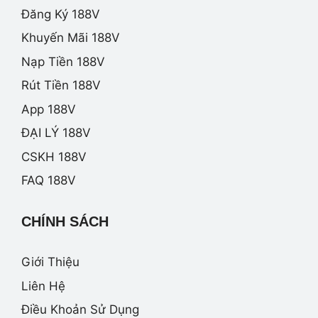
Đăng Ký 188V
Khuyến Mãi 188V
Nạp Tiền 188V
Rút Tiền 188V
App 188V
ĐẠI LÝ 188V
CSKH 188V
FAQ 188V
CHÍNH SÁCH
Giới Thiệu
Liên Hệ
Điều Khoản Sử Dụng