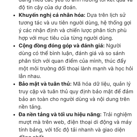
độ tin cậy của dự đoán.
Khuyến nghị cá nhân hóa:
Dựa trên lịch sử
tương tác và ưu tiên người dùng, hệ thống gợi
ý các nhận định và chiến lược phân tích phù
hợp với mục tiêu của từng người dùng.
Cộng đồng đóng góp và đánh giá:
Người
dùng có thể bình luận, đánh giá và so sánh
phân tích với quan điểm của mình, thúc đẩy
một môi trường đối thoại lành mạnh và học hỏi
lẫn nhau.
Bảo mật và tuân thủ:
Mã hóa dữ liệu, quản lý
truy cập và tuân thủ quy định bảo mật để đảm
bảo an toàn cho người dùng và nội dung trên
nền tảng.
Đa nền tảng và tối ưu hiệu năng:
Trải nghiệm
mượt mà trên web, điện thoại di động và máy
tính bảng, với tốc độ tải nhanh và giao diện