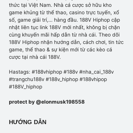
thức tại Việt Nam. Nhà cá cược sở hữu kho
game khủng từ thể thao, casino trực tuyến, xổ
số, game giải trí,… hàng đầu. 188V Hiphop cập
nhật liên tục link 188V mới nhất, không bị chặn
cùng khuyến mãi hấp dẫn từ nhà cái. Theo dõi
188V Hiphop nhận hướng dẫn, cách chơi, tin tức
game, thể thao & sự kiện mới từ các kèo cá
cược tại nhà cái 188V.
Hastags: #188vhiphop #188v #nha_cai_188v
#trangchu188v #188v_hiphop #188vhipop
#188V_hiphop
protect by @elonmusk198558
HƯỚNG DẪN