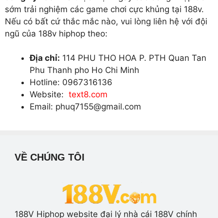
sớm trải nghiệm các game chơi cực khủng tại 188v.
Nếu có bất cứ thắc mắc nào, vui lòng liên hệ với đội
ngũ của 188v hiphop theo:
Địa chỉ:
114 PHU THO HOA P. PTH Quan Tan
Phu Thanh pho Ho Chi Minh
Hotline: 0967316136
Website:
text8.com
Email:
phuq7155@gmail.com
VỀ CHÚNG TÔI
188V Hiphop website đại lý nhà cái 188V chính