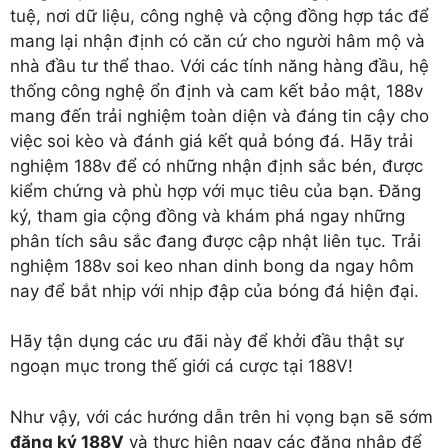
tuệ, nơi dữ liệu, công nghệ và cộng đồng hợp tác để
mang lại nhận định có căn cứ cho người hâm mộ và
nhà đầu tư thể thao. Với các tính năng hàng đầu, hệ
thống công nghệ ổn định và cam kết bảo mật, 188v
mang đến trải nghiệm toàn diện và đáng tin cậy cho
việc soi kèo và đánh giá kết quả bóng đá. Hãy trải
nghiệm 188v để có những nhận định sắc bén, được
kiểm chứng và phù hợp với mục tiêu của bạn. Đăng
ký, tham gia cộng đồng và khám phá ngay những
phân tích sâu sắc đang được cập nhật liên tục. Trải
nghiệm 188v soi keo nhan dinh bong da ngay hôm
nay để bắt nhịp với nhịp đập của bóng đá hiện đại.
Hãy tận dụng các ưu đãi này để khởi đầu thật sự
ngoạn mục trong thế giới cá cược tại 188V!
Như vậy, với các hướng dẫn trên hi vọng bạn sẽ sớm
đăng ký 188V
và thực hiện ngay các đăng nhập để