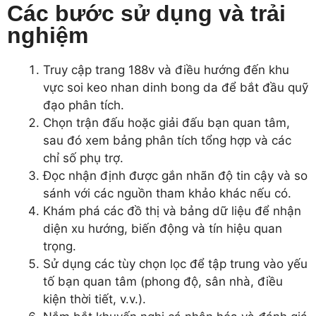
Các bước sử dụng và trải
nghiệm
Truy cập trang 188v và điều hướng đến khu
vực soi keo nhan dinh bong da để bắt đầu quỹ
đạo phân tích.
Chọn trận đấu hoặc giải đấu bạn quan tâm,
sau đó xem bảng phân tích tổng hợp và các
chỉ số phụ trợ.
Đọc nhận định được gắn nhãn độ tin cậy và so
sánh với các nguồn tham khảo khác nếu có.
Khám phá các đồ thị và bảng dữ liệu để nhận
diện xu hướng, biến động và tín hiệu quan
trọng.
Sử dụng các tùy chọn lọc để tập trung vào yếu
tố bạn quan tâm (phong độ, sân nhà, điều
kiện thời tiết, v.v.).