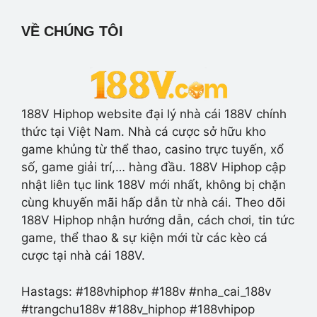
VỀ CHÚNG TÔI
188V Hiphop website đại lý nhà cái 188V chính
thức tại Việt Nam. Nhà cá cược sở hữu kho
game khủng từ thể thao, casino trực tuyến, xổ
số, game giải trí,… hàng đầu. 188V Hiphop cập
nhật liên tục link 188V mới nhất, không bị chặn
cùng khuyến mãi hấp dẫn từ nhà cái. Theo dõi
188V Hiphop nhận hướng dẫn, cách chơi, tin tức
game, thể thao & sự kiện mới từ các kèo cá
cược tại nhà cái 188V.
Hastags: #188vhiphop #188v #nha_cai_188v
#trangchu188v #188v_hiphop #188vhipop