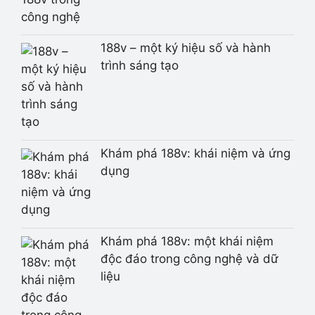
188v – một ký hiệu số và hành
trình sáng tạo
Khám phá 188v: khái niệm và ứng
dụng
Khám phá 188v: một khái niệm
độc đáo trong công nghệ và dữ
liệu