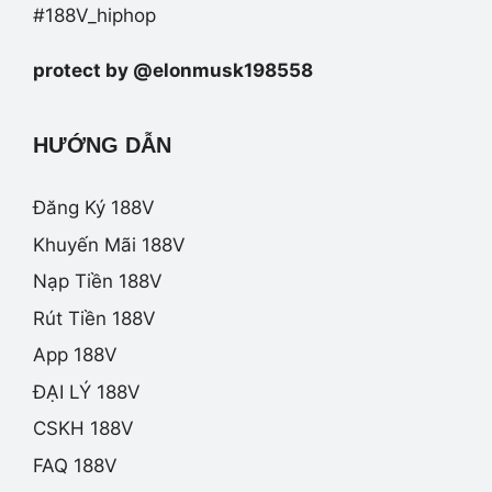
#188V_hiphop
protect by @elonmusk198558
HƯỚNG DẪN
Đăng Ký 188V
Khuyến Mãi 188V
Nạp Tiền 188V
Rút Tiền 188V
App 188V
ĐẠI LÝ 188V
CSKH 188V
FAQ 188V