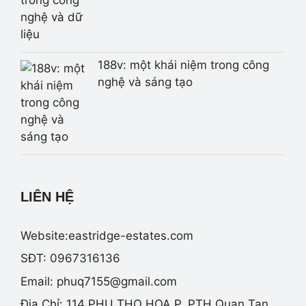
188v: một khái niệm trong công
nghệ và sáng tạo
LIÊN HỆ
Website:eastridge-estates.com
SĐT: 0967316136
Email:
phuq7155@gmail.com
Địa Chỉ: 114 PHU THO HOA P. PTH Quan Tan