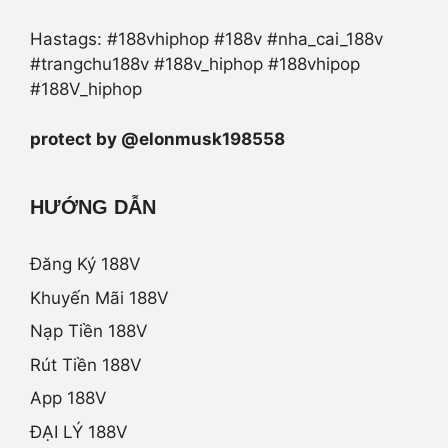
Hastags: #188vhiphop #188v #nha_cai_188v
#trangchu188v #188v_hiphop #188vhipop
#188V_hiphop
protect by @elonmusk198558
HƯỚNG DẪN
Đăng Ký 188V
Khuyến Mãi 188V
Nạp Tiền 188V
Rút Tiền 188V
App 188V
ĐẠI LÝ 188V