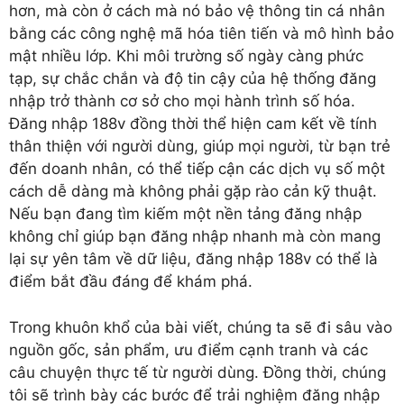
hơn, mà còn ở cách mà nó bảo vệ thông tin cá nhân
bằng các công nghệ mã hóa tiên tiến và mô hình bảo
mật nhiều lớp. Khi môi trường số ngày càng phức
tạp, sự chắc chắn và độ tin cậy của hệ thống đăng
nhập trở thành cơ sở cho mọi hành trình số hóa.
Đăng nhập 188v đồng thời thể hiện cam kết về tính
thân thiện với người dùng, giúp mọi người, từ bạn trẻ
đến doanh nhân, có thể tiếp cận các dịch vụ số một
cách dễ dàng mà không phải gặp rào cản kỹ thuật.
Nếu bạn đang tìm kiếm một nền tảng đăng nhập
không chỉ giúp bạn đăng nhập nhanh mà còn mang
lại sự yên tâm về dữ liệu, đăng nhập 188v có thể là
điểm bắt đầu đáng để khám phá.
Trong khuôn khổ của bài viết, chúng ta sẽ đi sâu vào
nguồn gốc, sản phẩm, ưu điểm cạnh tranh và các
câu chuyện thực tế từ người dùng. Đồng thời, chúng
tôi sẽ trình bày các bước để trải nghiệm đăng nhập