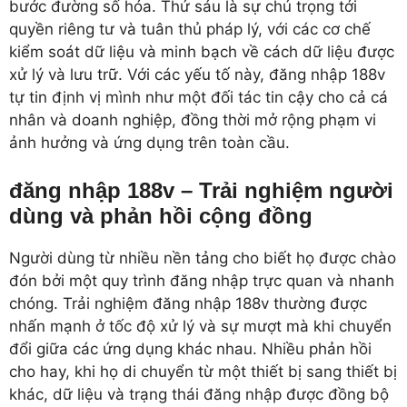
bước đường số hóa. Thứ sáu là sự chú trọng tới
quyền riêng tư và tuân thủ pháp lý, với các cơ chế
kiểm soát dữ liệu và minh bạch về cách dữ liệu được
xử lý và lưu trữ. Với các yếu tố này, đăng nhập 188v
tự tin định vị mình như một đối tác tin cậy cho cả cá
nhân và doanh nghiệp, đồng thời mở rộng phạm vi
ảnh hưởng và ứng dụng trên toàn cầu.
đăng nhập 188v – Trải nghiệm người
dùng và phản hồi cộng đồng
Người dùng từ nhiều nền tảng cho biết họ được chào
đón bởi một quy trình đăng nhập trực quan và nhanh
chóng. Trải nghiệm đăng nhập 188v thường được
nhấn mạnh ở tốc độ xử lý và sự mượt mà khi chuyển
đổi giữa các ứng dụng khác nhau. Nhiều phản hồi
cho hay, khi họ di chuyển từ một thiết bị sang thiết bị
khác, dữ liệu và trạng thái đăng nhập được đồng bộ