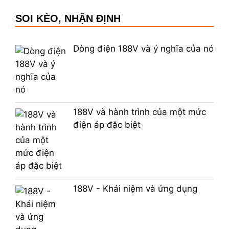
SOI KÈO, NHẬN ĐỊNH
Dòng điện 188V và ý nghĩa của nó
188V và hành trình của một mức
điện áp đặc biệt
188V - Khái niệm và ứng dụng