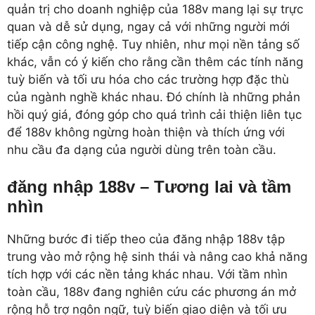
quản trị cho doanh nghiệp của 188v mang lại sự trực
quan và dễ sử dụng, ngay cả với những người mới
tiếp cận công nghệ. Tuy nhiên, như mọi nền tảng số
khác, vẫn có ý kiến cho rằng cần thêm các tính năng
tuỳ biến và tối ưu hóa cho các trường hợp đặc thù
của ngành nghề khác nhau. Đó chính là những phản
hồi quý giá, đóng góp cho quá trình cải thiện liên tục
để 188v không ngừng hoàn thiện và thích ứng với
nhu cầu đa dạng của người dùng trên toàn cầu.
đăng nhập 188v – Tương lai và tầm
nhìn
Những bước đi tiếp theo của đăng nhập 188v tập
trung vào mở rộng hệ sinh thái và nâng cao khả năng
tích hợp với các nền tảng khác nhau. Với tầm nhìn
toàn cầu, 188v đang nghiên cứu các phương án mở
rộng hỗ trợ ngôn ngữ, tuỳ biến giao diện và tối ưu