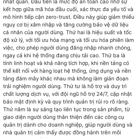
nhất quán. Đầu tiên là mức độ an toàn cao nhờ sự
kết hợp giữa mã hóa đầu cuối, xác thực đa yếu tố và
mô hình tiếp cận zero-trust. Điều này giúp giảm thiểu
nguy cơ bị xâm nhập và tăng cường bảo vệ dữ liệu
cá nhân của người dùng. Thứ hai là hiệu suất và tốc
độ xử lý, với tối ưu hóa mạng và tối ưu hóa phiên làm
việc, cho phép người dùng đăng nhập nhanh chóng,
ngay cả khi hệ thống đang chịu tải cao. Thứ ba là
tính linh hoạt và khả năng tích hợp, khi nền tảng có
thể kết nối với hàng loạt hệ thống, ứng dụng và nền
tảng đám mây khác nhau mà không làm gián đoạn
trải nghiệm người dùng. Thứ tư là hỗ trợ và duy trì
chất lượng dịch vụ, với đội ngũ hỗ trợ 24/7, cập nhật
bảo mật định kỳ và quy trình quản trị rủi ro rõ ràng.
Thứ năm là sự sáng tạo liên tục trong sản phẩm, từ
giao diện người dùng thân thiện đến các công cụ
quản trị dành cho doanh nghiệp, giúp người dùng và
nhà quản trị cảm thấy được đồng hành trên mỗi