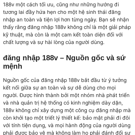
188v một cách tối ưu, cũng như những hướng đi
tương lai đầy hứa hẹn cho một hệ sinh thái đăng
nhập an toàn và tiện lợi hơn từng ngày. Bạn sẽ nhận
thấy rằng đăng nhập 188v không chỉ là một giải pháp
kỹ thuật, mà còn là một cam kết toàn diện đối với
chất lượng và sự hài lòng của người dùng.
đăng nhập 188v – Nguồn gốc và sứ
mệnh
Nguồn gốc của đăng nhập 188v bắt đầu từ ý tưởng
kết nối giữa sự an toàn và sự dễ dùng cho mọi
người. Được hình thành bởi một nhóm nhà phát triển
và nhà quản trị hệ thống có kinh nghiệm dày dặn,
188v không chỉ xây dựng một công cụ đăng nhập mà
còn khởi tạo một triết lý thiết kế: bảo mật phải đi đôi
với tính tiện dụng, và mọi hành động của người dùng
phải được bảo vệ mà không làm họ phải đánh đổi sự