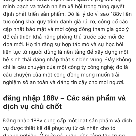
minh bạch và trách nhiệm xã hội trong từng quyết
định phát triển sản phẩm. Đó là lý do vì sao 188v liên
tục công khai quy trình đánh giá rủi ro, công bố các
cập nhật bảo mật và mời cộng đồng tham gia góp ý
để cải thiện khả năng phòng thủ trước các mối đe
dọa mới. Họ tin rằng sự hợp tác mở và sự học hỏi
liên tục từ người dùng là nền tảng để xây dựng một
hệ sinh thái đăng nhập thật sự bền vững. Đây không
chỉ là câu chuyện của một công ty công nghệ; đó là
câu chuyện của một cộng đồng mong muốn trải
nghiệm số an toàn và đáng tin cậy cho mọi người.
đăng nhập 188v – Các sản phẩm và
dịch vụ chủ chốt
Đăng nhập 188v cung cấp một loạt sản phẩm và dịch
vụ được thiết kế để phục vụ từ cá nhân cho tới
doanh nghiệp. Ở mức cá nhân, nền tảng tập trung