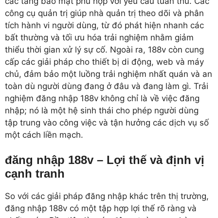
các tầng bảo mật phù hợp với yêu cầu tuân thủ. Các
công cụ quản trị giúp nhà quản trị theo dõi và phân
tích hành vi người dùng, từ đó phát hiện nhanh các
bất thường và tối ưu hóa trải nghiệm nhằm giảm
thiểu thời gian xử lý sự cố. Ngoài ra, 188v còn cung
cấp các giải pháp cho thiết bị di động, web và máy
chủ, đảm bảo một luồng trải nghiệm nhất quán và an
toàn dù người dùng đang ở đâu và đang làm gì. Trải
nghiệm đăng nhập 188v không chỉ là về việc đăng
nhập; nó là một hệ sinh thái cho phép người dùng
tập trung vào công việc và tận hưởng các dịch vụ số
một cách liền mạch.
đăng nhập 188v – Lợi thế và định vị
cạnh tranh
So với các giải pháp đăng nhập khác trên thị trường,
đăng nhập 188v có một tập hợp lợi thế rõ ràng và