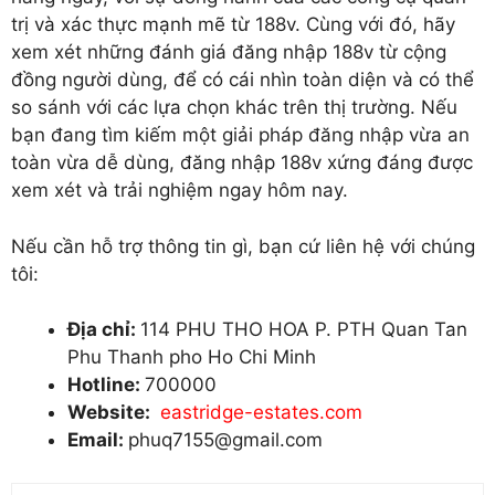
trị và xác thực mạnh mẽ từ 188v. Cùng với đó, hãy
xem xét những đánh giá đăng nhập 188v từ cộng
đồng người dùng, để có cái nhìn toàn diện và có thể
so sánh với các lựa chọn khác trên thị trường. Nếu
bạn đang tìm kiếm một giải pháp đăng nhập vừa an
toàn vừa dễ dùng, đăng nhập 188v xứng đáng được
xem xét và trải nghiệm ngay hôm nay.
Nếu cần hỗ trợ thông tin gì, bạn cứ liên hệ với chúng
tôi:
Địa chỉ:
114 PHU THO HOA P. PTH Quan Tan
Phu Thanh pho Ho Chi Minh
Hotline:
700000
Website:
eastridge-estates.com
Email:
phuq7155@gmail.com