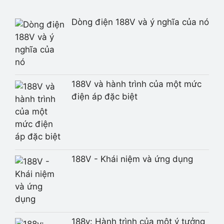
Dòng điện 188V và ý nghĩa của nó
188V và hành trình của một mức
điện áp đặc biệt
188V - Khái niệm và ứng dụng
188v: Hành trình của một ý tưởng