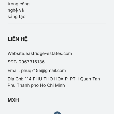
LIÊN HỆ
Website:eastridge-estates.com
SĐT: 0967316136
Email:
phuq7155@gmail.com
Địa Chỉ: 114 PHU THO HOA P. PTH Quan Tan
Phu Thanh pho Ho Chi Minh
MXH