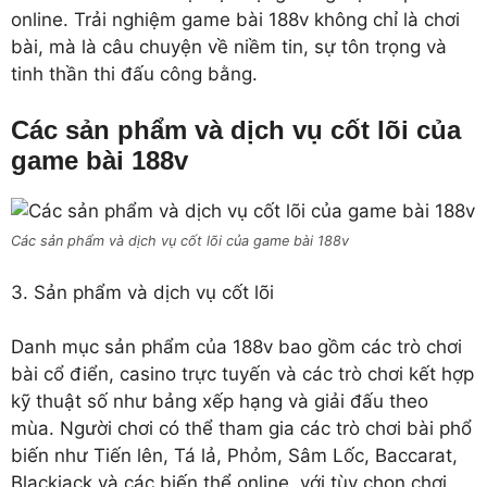
online. Trải nghiệm game bài 188v không chỉ là chơi
bài, mà là câu chuyện về niềm tin, sự tôn trọng và
tinh thần thi đấu công bằng.
Các sản phẩm và dịch vụ cốt lõi của
game bài 188v
Các sản phẩm và dịch vụ cốt lõi của game bài 188v
3. Sản phẩm và dịch vụ cốt lõi
Danh mục sản phẩm của 188v bao gồm các trò chơi
bài cổ điển, casino trực tuyến và các trò chơi kết hợp
kỹ thuật số như bảng xếp hạng và giải đấu theo
mùa. Người chơi có thể tham gia các trò chơi bài phổ
biến như Tiến lên, Tá lả, Phỏm, Sâm Lốc, Baccarat,
Blackjack và các biến thể online, với tùy chọn chơi