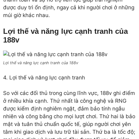
được duy trì ổn định, ngay cả khi người chơi ở những
múi giờ khác nhau.
Lợi thế và năng lực cạnh tranh của
188v
Lợi thế và năng lực cạnh tranh của 188v
4. Lợi thế và năng lực cạnh tranh
So với các đối thủ trong cùng lĩnh vực, 188v ghi điểm
ở nhiều khía cạnh. Thứ nhất là công nghệ và RNG
được kiểm định nghiêm ngặt, đảm bảo tính ngẫu
nhiên và công bằng cho mọi lượt chơi. Thứ hai là bảo
mật và tuân thủ chuẩn quốc tế, giúp người chơi yên
tâm khi giao dịch và lưu trữ tài sản. Thứ ba là tốc độ;