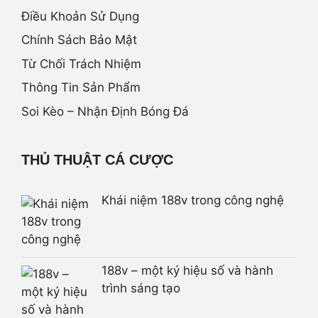
Điều Khoản Sử Dụng
Chính Sách Bảo Mật
Từ Chối Trách Nhiệm
Thông Tin Sản Phẩm
Soi Kèo – Nhận Định Bóng Đá
THỦ THUẬT CÁ CƯỢC
Khái niệm 188v trong công nghệ
188v – một ký hiệu số và hành
trình sáng tạo