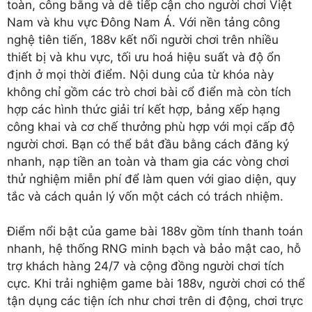
toàn, công bằng và dễ tiếp cận cho người chơi Việt
Nam và khu vực Đông Nam Á. Với nền tảng công
nghệ tiên tiến, 188v kết nối người chơi trên nhiều
thiết bị và khu vực, tối ưu hoá hiệu suất và độ ổn
định ở mọi thời điểm. Nội dung của từ khóa này
không chỉ gồm các trò chơi bài cổ điển mà còn tích
hợp các hình thức giải trí kết hợp, bảng xếp hạng
công khai và cơ chế thưởng phù hợp với mọi cấp độ
người chơi. Bạn có thể bắt đầu bằng cách đăng ký
nhanh, nạp tiền an toàn và tham gia các vòng chơi
thử nghiệm miễn phí để làm quen với giao diện, quy
tắc và cách quản lý vốn một cách có trách nhiệm.
Điểm nổi bật của game bài 188v gồm tính thanh toán
nhanh, hệ thống RNG minh bạch và bảo mật cao, hỗ
trợ khách hàng 24/7 và cộng đồng người chơi tích
cực. Khi trải nghiệm game bài 188v, người chơi có thể
tận dụng các tiện ích như chơi trên di động, chơi trực