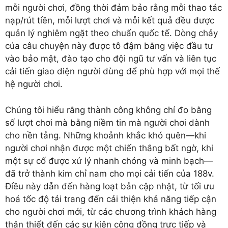
mỗi người chơi, đồng thời đảm bảo rằng mỗi thao tác
nạp/rút tiền, mỗi lượt chơi và mỗi kết quả đều được
quản lý nghiêm ngặt theo chuẩn quốc tế. Dòng chảy
của câu chuyện này được tô đậm bằng việc đầu tư
vào bảo mật, đào tạo cho đội ngũ tư vấn và liên tục
cải tiến giao diện người dùng để phù hợp với mọi thế
hệ người chơi.
Chúng tôi hiểu rằng thành công không chỉ đo bằng
số lượt chơi mà bằng niềm tin mà người chơi dành
cho nền tảng. Những khoảnh khắc khó quên—khi
người chơi nhận được một chiến thắng bất ngờ, khi
một sự cố được xử lý nhanh chóng và minh bạch—
đã trở thành kim chỉ nam cho mọi cải tiến của 188v.
Điều này dẫn đến hàng loạt bản cập nhật, từ tối ưu
hoá tốc độ tải trang đến cải thiện khả năng tiếp cận
cho người chơi mới, từ các chương trình khách hàng
thân thiết đến các sự kiện cộng đồng trực tiếp và