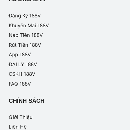
Đăng Ký 188V
Khuyến Mãi 188V
Nạp Tiền 188V
Rút Tiền 188V
App 188V
ĐẠI LÝ 188V
CSKH 188V
FAQ 188V
CHÍNH SÁCH
Giới Thiệu
Liên Hệ