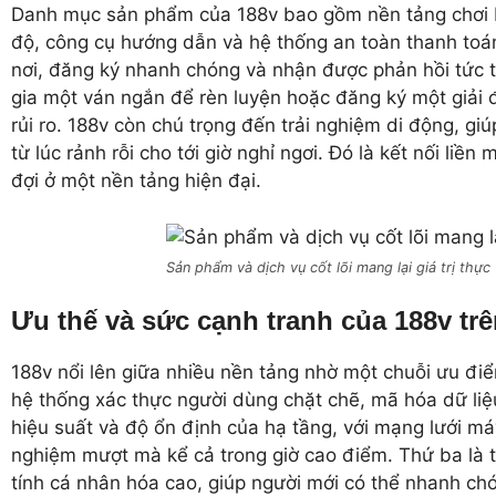
Danh mục sản phẩm của 188v bao gồm nền tảng chơi bà
độ, công cụ hướng dẫn và hệ thống an toàn thanh toán
nơi, đăng ký nhanh chóng và nhận được phản hồi tức th
gia một ván ngắn để rèn luyện hoặc đăng ký một giải 
rủi ro. 188v còn chú trọng đến trải nghiệm di động, giú
từ lúc rảnh rỗi cho tới giờ nghỉ ngơi. Đó là kết nối li
đợi ở một nền tảng hiện đại.
Sản phẩm và dịch vụ cốt lõi mang lại giá trị thực
Ưu thế và sức cạnh tranh của 188v trê
188v nổi lên giữa nhiều nền tảng nhờ một chuỗi ưu điể
hệ thống xác thực người dùng chặt chẽ, mã hóa dữ liệ
hiệu suất và độ ổn định của hạ tầng, với mạng lưới máy 
nghiệm mượt mà kể cả trong giờ cao điểm. Thứ ba là th
tính cá nhân hóa cao, giúp người mới có thể nhanh chó