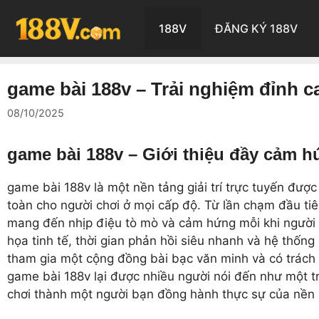
Chuyển
đến
188V
ĐĂNG KÝ 188V
nội
dung
game bài 188v – Trải nghiệm đỉnh 
08/10/2025
game bài 188v – Giới thiệu đầy cảm h
game bài 188v là một nền tảng giải trí trực tuyến được
toàn cho người chơi ở mọi cấp độ. Từ lần chạm đầu ti
mang đến nhịp điệu tò mò và cảm hứng mỗi khi người 
họa tinh tế, thời gian phản hồi siêu nhanh và hệ thốn
tham gia một cộng đồng bài bạc văn minh và có trách 
game bài 188v lại được nhiều người nói đến như một t
chơi thành một người bạn đồng hành thực sự của nền gi