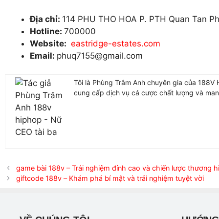
Địa chỉ:
114 PHU THO HOA P. PTH Quan Tan Ph
Hotline:
700000
Website:
eastridge-estates.com
Email:
phuq7155@gmail.com
Tôi là Phùng Trâm Anh chuyên gia của 188V H
cung cấp dịch vụ cá cược chất lượng và mang
game bài 188v – Trải nghiệm đỉnh cao và chiến lược thương h
giftcode 188v – Khám phá bí mật và trải nghiệm tuyệt vời