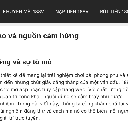
KHUYẾN MÃI 188V
NẠP TIỀN 188V
RÚT TIỀN 18
cao và nguồn cảm hứng
ứng và sự tò mò
 thiết kế để mang lại trải nghiệm chơi bài phong phú và 
ên đến những phút giây căng thẳng của một ván đấu, 18
chơi mở app hoặc truy cập trang web. Với chất lượng đ
g quản trị công khai, người dùng sẽ cảm thấy như được
nhiệm. Trong bài viết này, chúng ta cùng khám phá tại 
rải nghiệm đáng thử và cách mà nó có thể biến mỗi ngư
ải trí trực tuyến.