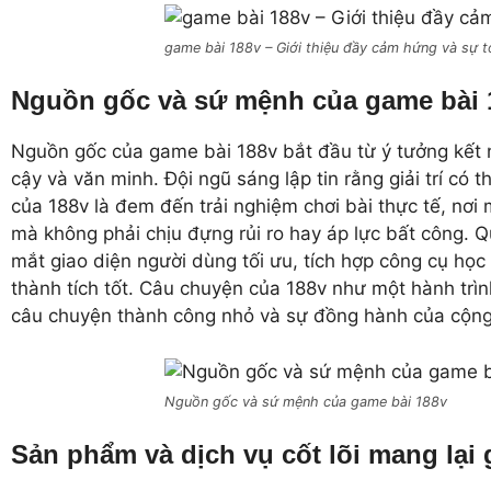
game bài 188v – Giới thiệu đầy cảm hứng và sự 
Nguồn gốc và sứ mệnh của game bài 
Nguồn gốc của game bài 188v bắt đầu từ ý tưởng kết nố
cậy và văn minh. Đội ngũ sáng lập tin rằng giải trí c
của 188v là đem đến trải nghiệm chơi bài thực tế, nơi 
mà không phải chịu đựng rủi ro hay áp lực bất công. Q
mắt giao diện người dùng tối ưu, tích hợp công cụ họ
thành tích tốt. Câu chuyện của 188v như một hành trì
câu chuyện thành công nhỏ và sự đồng hành của cộn
Nguồn gốc và sứ mệnh của game bài 188v
Sản phẩm và dịch vụ cốt lõi mang lại g