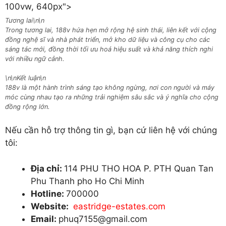
100vw, 640px">
Tương lai\n\n
Trong tương lai, 188v hứa hẹn mở rộng hệ sinh thái, liên kết với cộng
đồng nghệ sĩ và nhà phát triển, mở kho dữ liệu và công cụ cho các
sáng tác mới, đồng thời tối ưu hoá hiệu suất và khả năng thích nghi
với nhiều ngữ cảnh.
\n\n
Kết luận
\n
188v là một hành trình sáng tạo không ngừng, nơi con người và máy
móc cùng nhau tạo ra những trải nghiệm sâu sắc và ý nghĩa cho cộng
đồng rộng lớn.
Nếu cần hỗ trợ thông tin gì, bạn cứ liên hệ với chúng
tôi:
Địa chỉ:
114 PHU THO HOA P. PTH Quan Tan
Phu Thanh pho Ho Chi Minh
Hotline:
700000
Website:
eastridge-estates.com
Email:
phuq7155@gmail.com