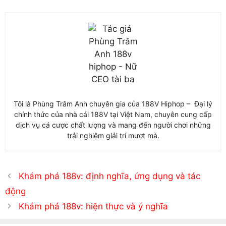
Tôi là Phùng Trâm Anh chuyên gia của 188V Hiphop – Đại lý
chính thức của nhà cái 188V tại Việt Nam, chuyên cung cấp
dịch vụ cá cược chất lượng và mang đến người chơi những
trải nghiệm giải trí mượt mà.
Khám phá 188v: định nghĩa, ứng dụng và tác
động
Khám phá 188v: hiện thực và ý nghĩa