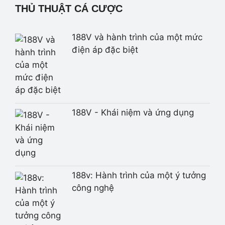
THỦ THUẬT CÁ CƯỢC
188V và hành trình của một mức
điện áp đặc biệt
188V - Khái niệm và ứng dụng
188v: Hành trình của một ý tưởng
công nghệ