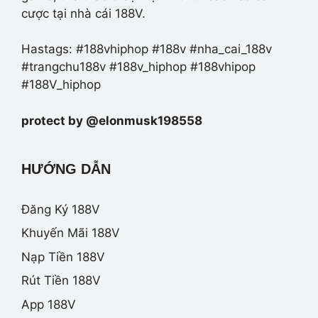
cược tại nhà cái 188V.
Hastags: #188vhiphop #188v #nha_cai_188v
#trangchu188v #188v_hiphop #188vhipop
#188V_hiphop
protect by @elonmusk198558
HƯỚNG DẪN
Đăng Ký 188V
Khuyến Mãi 188V
Nạp Tiền 188V
Rút Tiền 188V
App 188V