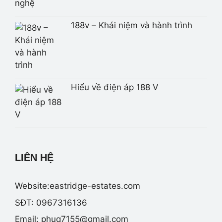
188v – Khái niệm và hành trình
Hiểu về điện áp 188 V
LIÊN HỆ
Website:eastridge-estates.com
SĐT: 0967316136
Email:
phuq7155@gmail.com