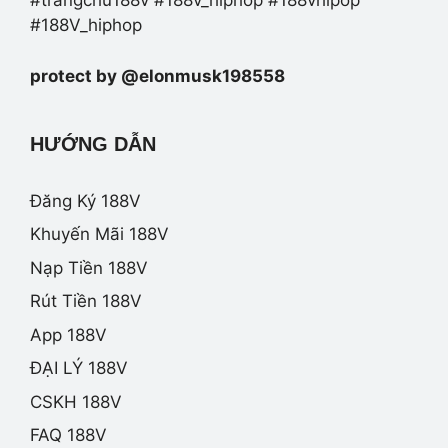
#trangchu188v #188v_hiphop #188vhipop
#188V_hiphop
protect by @elonmusk198558
HƯỚNG DẪN
Đăng Ký 188V
Khuyến Mãi 188V
Nạp Tiền 188V
Rút Tiền 188V
App 188V
ĐẠI LÝ 188V
CSKH 188V
FAQ 188V