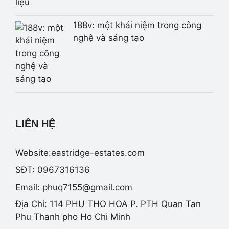
188v: một khái niệm trong công
nghệ và sáng tạo
LIÊN HỆ
Website:eastridge-estates.com
SĐT: 0967316136
Email:
phuq7155@gmail.com
Địa Chỉ: 114 PHU THO HOA P. PTH Quan Tan
Phu Thanh pho Ho Chi Minh