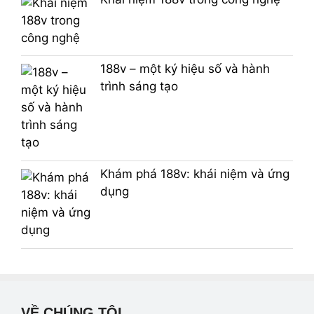
188v – một ký hiệu số và hành
trình sáng tạo
Khám phá 188v: khái niệm và ứng
dụng
VỀ CHÚNG TÔI