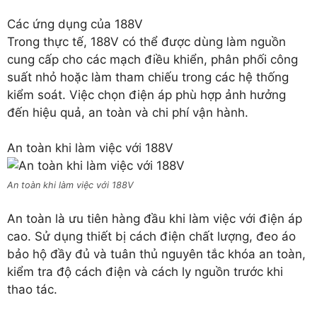
Các ứng dụng của 188V
Trong thực tế, 188V có thể được dùng làm nguồn
cung cấp cho các mạch điều khiển, phân phối công
suất nhỏ hoặc làm tham chiếu trong các hệ thống
kiểm soát. Việc chọn điện áp phù hợp ảnh hưởng
đến hiệu quả, an toàn và chi phí vận hành.
An toàn khi làm việc với 188V
An toàn khi làm việc với 188V
An toàn là ưu tiên hàng đầu khi làm việc với điện áp
cao. Sử dụng thiết bị cách điện chất lượng, đeo áo
bảo hộ đầy đủ và tuân thủ nguyên tắc khóa an toàn,
kiểm tra độ cách điện và cách ly nguồn trước khi
thao tác.