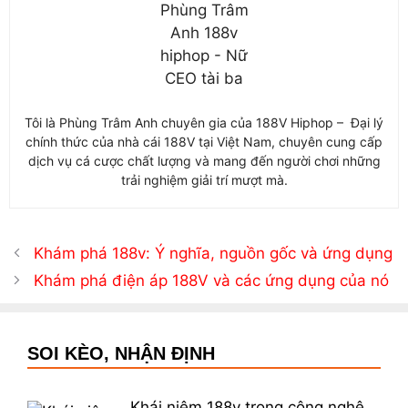
Tôi là Phùng Trâm Anh chuyên gia của 188V Hiphop – Đại lý
chính thức của nhà cái 188V tại Việt Nam, chuyên cung cấp
dịch vụ cá cược chất lượng và mang đến người chơi những
trải nghiệm giải trí mượt mà.
Khám phá 188v: Ý nghĩa, nguồn gốc và ứng dụng
Khám phá điện áp 188V và các ứng dụng của nó
SOI KÈO, NHẬN ĐỊNH
Khái niệm 188v trong công nghệ