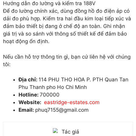
Hướng dẫn đo lường và kiểm tra 188V
Để đo lường chính xác, dùng đồng hồ đo điện áp có
dải đo phù hợp. Kiểm tra hai đầu kim loại tiếp xúc và
đảm bảo thiết bị đang ở chế độ an toàn. Ghi nhận
giá trị và so sánh với thông số thiết kế để đảm bảo
hoạt động ổn định.
Nếu cần hỗ trợ thông tin gì, bạn cứ liên hệ với chúng
tôi:
Địa chỉ:
114 PHU THO HOA P. PTH Quan Tan
Phu Thanh pho Ho Chi Minh
Hotline:
700000
Website:
eastridge-estates.com
Email:
phuq7155@gmail.com